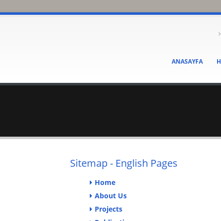
ANASAYFA
H
Sitemap - English Pages
Home
About Us
Projects