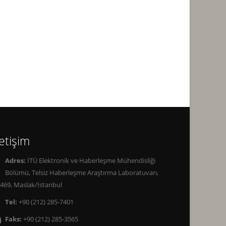
letişim
Adres:
İTÜ Elektronik ve Haberleşme Mühendisliği
Bölümü, Telsiz Haberleşme Araştırma Laboratuvarı,
469, Maslak/İstanbul
Tel:
+90 (212) 285-7401
Faks:
+90 (212) 285-3565