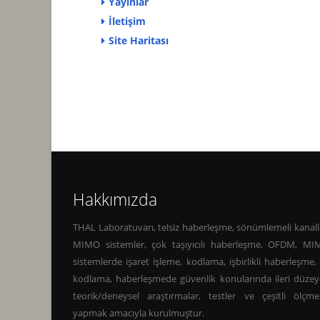
Yayınlar
İletişim
Site Haritası
Hakkımızda
THAL Laboratuvarı, telsiz haberleşme, sönümlemeli kanall
MIMO sistemler, çok taşıyıcılı haberleşme, OFDM, M
sistemlerde işaret işleme, kodlama, işbirlikli haberleşme,
kodlama, haberleşmede güvenlik konularında ileri düze
teorik/deneysel araştırmalar, testler ve çeşitli ölçme
yapmak amacıyla kurulmuştur.