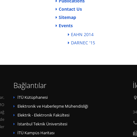
Publications
Contact Us
Sitemap
Events
EAHN 2014
DARNEC '15
Bağlantılar
İ
ar,
İTÜ Kütüphanesi
IMO
Elektronik ve Haberleşme Mühendisliği
 ağ
34
Elektrik - Elektronik Fakültesi
yde
İstanbul Teknik Üniversitesi
ler
İTÜ Kampüs Haritası